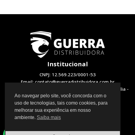
Institucional
CNPJ: 12.569.223/0001-53
Email: contato@guerradistribuidora.com.br
Endereço: QNH 1, LOTE 12 Loja 2 - Taguatinga, Brasília -
DF, 72130-510
Ao navegar pelo site, você concorda com o
uso de tecnologias, tais como cookies, para
Redes Sociais
melhorar sua experiência em nosso
ambiente.
Saiba mais