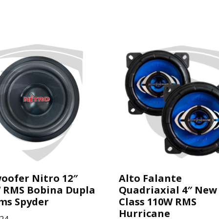
oofer Nitro 12″
Alto Falante
 RMS Bobina Dupla
Quadriaxial 4″ New
ms Spyder
Class 110W RMS
Hurricane
,24