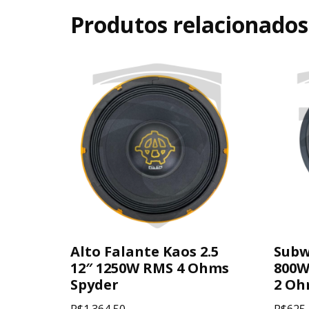
Produtos relacionados
Alto Falante Kaos 2.5
Subw
12″ 1250W RMS 4 Ohms
800W
Spyder
2 Oh
R$
1.364,50
R$
625