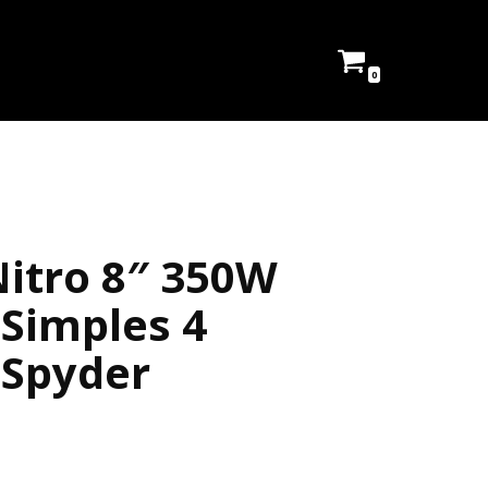
0
itro 8″ 350W
Simples 4
 Spyder