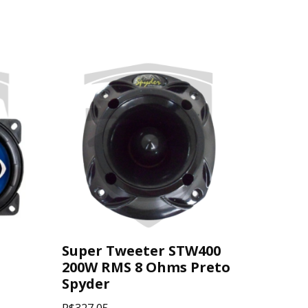
Super Tweeter STW400
200W RMS 8 Ohms Preto
Spyder
R$
327,05