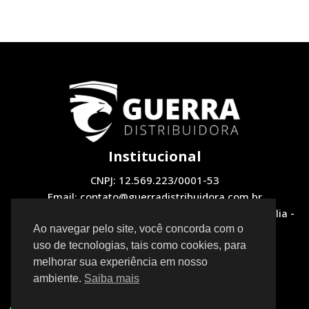
Institucional
CNPJ: 12.569.223/0001-53
Email: contato@guerradistribuidora.com.br
Endereço: QNH 1, LOTE 12 Loja 2 - Taguatinga, Brasília -
DF, 72130-510
Ao navegar pelo site, você concorda com o
uso de tecnologias, tais como cookies, para
Redes Sociais
melhorar sua experiência em nosso
ambiente.
Saiba mais