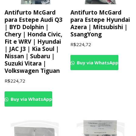
Antifurto McGard
Antifurto McGard
para Estepe Audi Q3
para Estepe Hyundai
| BYD Dolphin |
Azera | Mitsubishi |
Chery | Honda Civic,
SsangYong
Fit e WRV | Hyundai
R$
224,72
| JAC J3 | Kia Soul |
Nissan | Subaru |
Buy via WhatsApp
Suzuki Vitara |
Volkswagen Tiguan
R$
224,72
Buy via WhatsApp