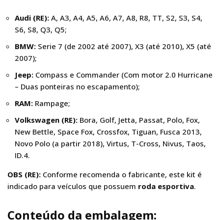
Audi (RE):
A, A3, A4, A5, A6, A7, A8, R8, TT, S2, S3, S4,
S6, S8, Q3, Q5;
BMW:
Serie 7 (de 2002 até 2007), X3 (até 2010), X5 (até
2007);
Jeep:
Compass e Commander (Com motor 2.0 Hurricane
– Duas ponteiras no escapamento);
RAM:
Rampage;
Volkswagen (RE):
Bora, Golf, Jetta, Passat, Polo, Fox,
New Bettle, Space Fox, Crossfox, Tiguan, Fusca 2013,
Novo Polo (a partir 2018), Virtus, T-Cross, Nivus, Taos,
ID.4.
OBS (RE):
Conforme recomenda o fabricante, este kit é
indicado para veículos que possuem
roda esportiva
.
Conteúdo da embalagem: