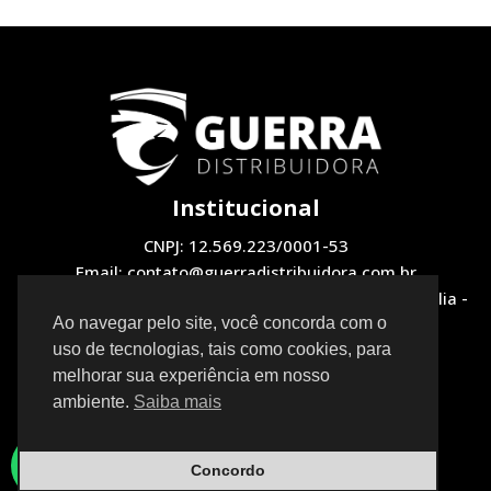
Institucional
CNPJ: 12.569.223/0001-53
Email: contato@guerradistribuidora.com.br
Endereço: QNH 1, LOTE 12 Loja 2 - Taguatinga, Brasília -
DF, 72130-510
Ao navegar pelo site, você concorda com o
uso de tecnologias, tais como cookies, para
Redes Sociais
melhorar sua experiência em nosso
ambiente.
Saiba mais
Concordo
Neve
| Movido a
WordPress