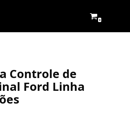
0
a Controle de
inal Ford Linha
tões