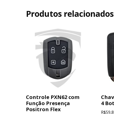
Produtos relacionados
Controle PXN62 com
Chav
Função Presença
4 Bo
Positron Flex
R$
59,8