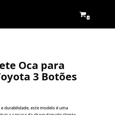
0
ete Oca para
oyota 3 Botões
 e durabilidade, este modelo é uma
tuir a carcaça da chave daquele cliente