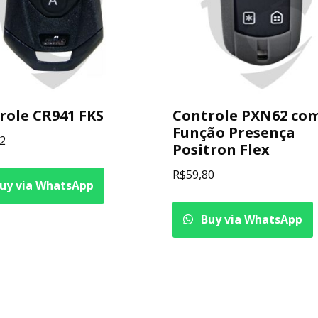
role CR941 FKS
Controle PXN62 co
Função Presença
2
Positron Flex
R$
59,80
uy via WhatsApp
Buy via WhatsApp