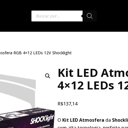
osfera RGB 4×12 LEDs 12V Shocklight
Kit LED Atm
4×12 LEDs 1
R$
137,14
O
Kit LED Atmosfera
da
Shockl
com alta tecnologia, perfeito p