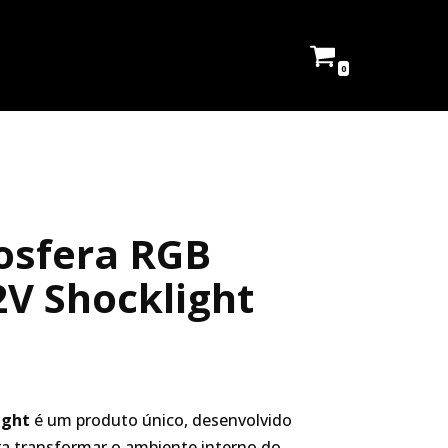
0
osfera RGB
2V Shocklight
ight
é um produto único, desenvolvido
ara transformar o ambiente interno do