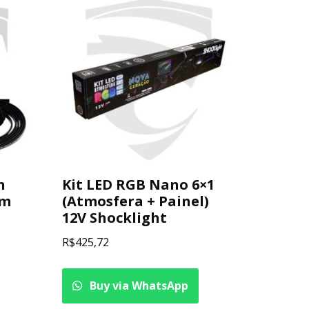
n
Kit LED RGB Nano 6×1
cm
(Atmosfera + Painel)
12V Shocklight
R$
425,72
Buy via WhatsApp