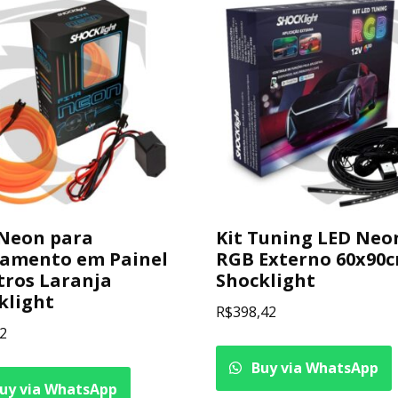
 Neon para
Kit Tuning LED Neo
amento em Painel
RGB Externo 60x90
tros Laranja
Shocklight
klight
R$
398,42
2
Buy via WhatsApp
uy via WhatsApp