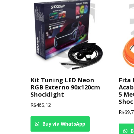
Kit Tuning LED Neon
Fita
RGB Externo 90x120cm
Acab
Shocklight
5 Me
Shoc
R$
465,12
R$
69,7
Buy via WhatsApp
B