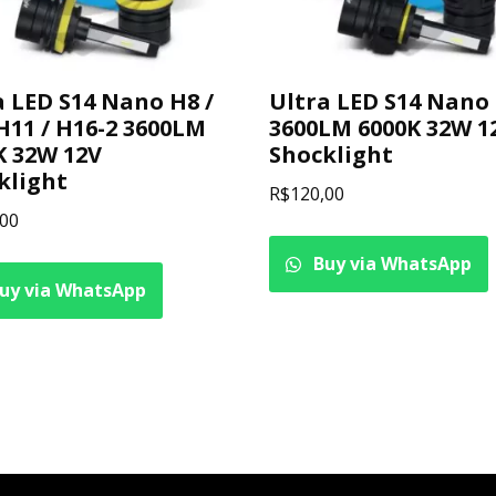
a LED S14 Nano H8 /
Ultra LED S14 Nano
 H11 / H16-2 3600LM
3600LM 6000K 32W 1
K 32W 12V
Shocklight
klight
R$
120,00
,00
Buy via WhatsApp
uy via WhatsApp