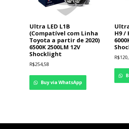
Ultra LED L1B
Ultr
(Compatível com Linha
H9 /
Toyota a partir de 2020)
6000
6500K 2500LM 12V
Shoc
Shocklight
R$
120
R$
254,58
B
Buy via WhatsApp