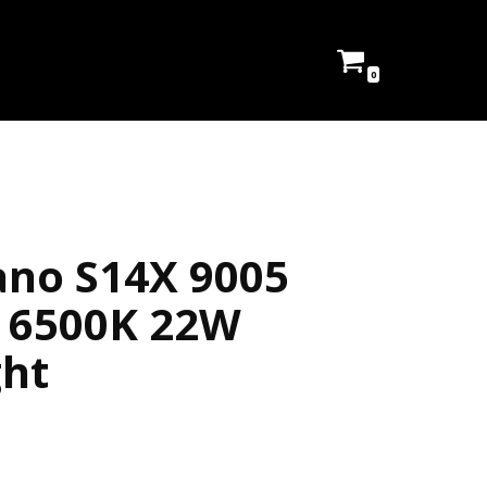
0
ano S14X 9005
 6500K 22W
ght