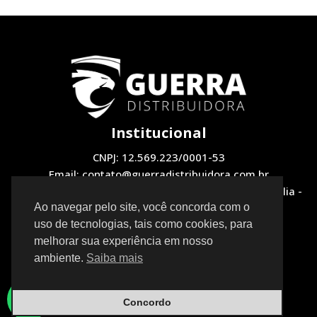
Institucional
CNPJ: 12.569.223/0001-53
Email: contato@guerradistribuidora.com.br
Endereço: QNH 1, LOTE 12 Loja 2 - Taguatinga, Brasília -
DF, 72130-510
Ao navegar pelo site, você concorda com o
uso de tecnologias, tais como cookies, para
Redes Sociais
melhorar sua experiência em nosso
ambiente.
Saiba mais
Concordo
Neve
| Movido a
WordPress