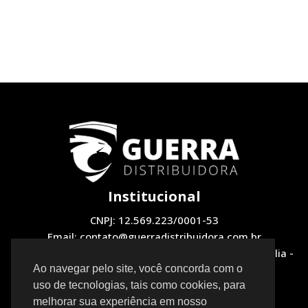
Institucional
CNPJ: 12.569.223/0001-53
Email: contato@guerradistribuidora.com.br
Endereço: QNH 1, LOTE 12 Loja 2 - Taguatinga, Brasília -
DF, 72130-510
Ao navegar pelo site, você concorda com o
uso de tecnologias, tais como cookies, para
Redes Sociais
melhorar sua experiência em nosso