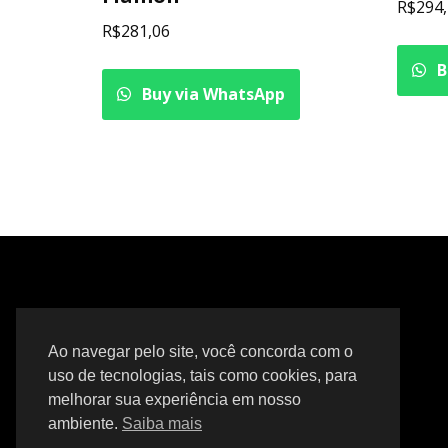
R$
294
R$
281,06
B
Buy via WhatsApp
Ao navegar pelo site, você concorda com o
uso de tecnologias, tais como cookies, para
melhorar sua experiência em nosso
ambiente.
Saiba mais