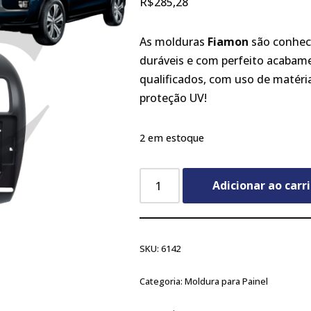
R$
285,28
As molduras
Fiamon
são conheci
duráveis e com perfeito acabame
qualificados, com uso de matéri
proteção UV!
2 em estoque
Adicionar ao carr
SKU:
6142
Categoria:
Moldura para Painel