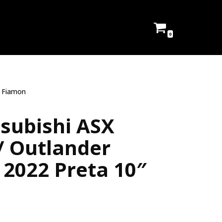
0
″ Fiamon
subishi ASX
/ Outlander
 2022 Preta 10″