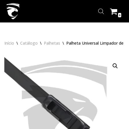
Pular
0
para
o
conteúdo
Início
\
Catálogo
\
Palhetas
\
Palheta Universal Limpador de P