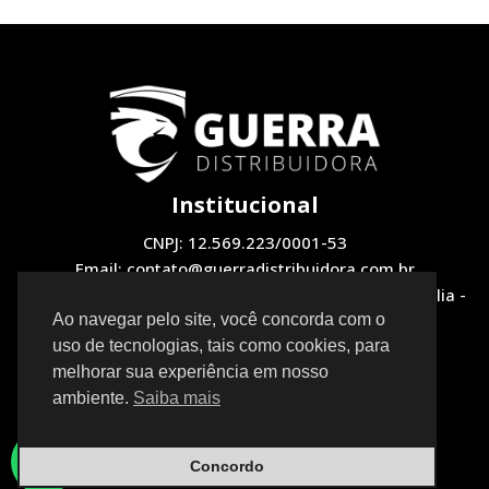
Institucional
CNPJ: 12.569.223/0001-53
Email: contato@guerradistribuidora.com.br
Endereço: QNH 1, LOTE 12 Loja 2 - Taguatinga, Brasília -
DF, 72130-510
Ao navegar pelo site, você concorda com o
uso de tecnologias, tais como cookies, para
Redes Sociais
melhorar sua experiência em nosso
ambiente.
Saiba mais
Concordo
Neve
| Movido a
WordPress