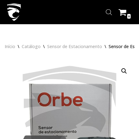
Pular
0
para
o
conteúdo
Início
\
Catálogo
\
Sensor de Estacionamento
\
Sensor de Esta