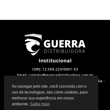
Institucional
CNPJ: 12.569.223/0001-53
Email: contato@guerradistribuidora.com.br
Endereço: QNH 1, LOTE 12 Loja 2 - Taguatinga, Brasília -
DF, 72130-510
Ao navegar pelo site, você concorda com o
uso de tecnologias, tais como cookies, para
Redes Sociais
melhorar sua experiência em nosso
ambiente.
Saiba mais