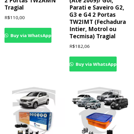
2 Portas TW2AMN
(Até 2009)/ Gol,
Tragial
Parati e Saveiro G2,
G3 e G4 2 Portas
R$
110,00
TW2IMT (Fechadura
Intier, Motrol ou
Buy via WhatsApp
Tecmisa) Tragial
R$
182,06
Buy via WhatsApp