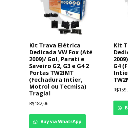
Kit Trava Elétrica
Kit T
Dedicada VW Fox (Até
Dedi
2009)/ Gol, Parati e
2009)
Saveiro G2, G3 e G4 2
G4 (
Portas TW2IMT
Intie
(Fechadura Intier,
TW2M
Motrol ou Tecmisa)
R$
159
Tragial
R$
182,06
B
Buy via WhatsApp