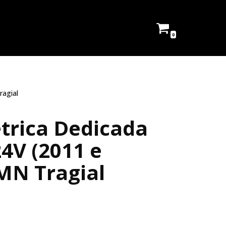
0
ragial
étrica Dedicada
4V (2011 e
MN Tragial