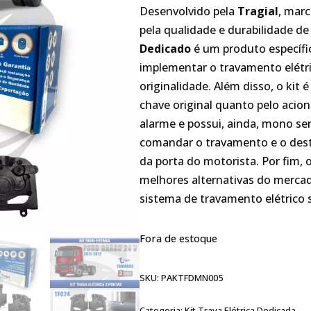
Desenvolvido pela
Tragial
, mar
pela qualidade e durabilidade d
Dedicado
é um produto específi
implementar o travamento elétr
originalidade. Além disso, o kit
chave original quanto pelo aci
alarme e possui, ainda, mono ser
comandar o travamento e o dest
da porta do motorista. Por fim, 
melhores alternativas do merca
sistema de travamento elétrico 
Fora de estoque
SKU:
PAKTFDMN005
Categoria:
Kit Trava Elétrica Dedicada