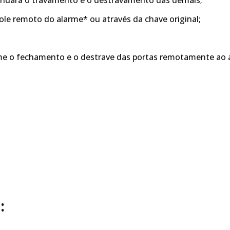
andará o travamento e o destravamento das demais;
ole remoto do alarme* ou através da chave original;
rme o fechamento e o destrave das portas remotamente ao 
: