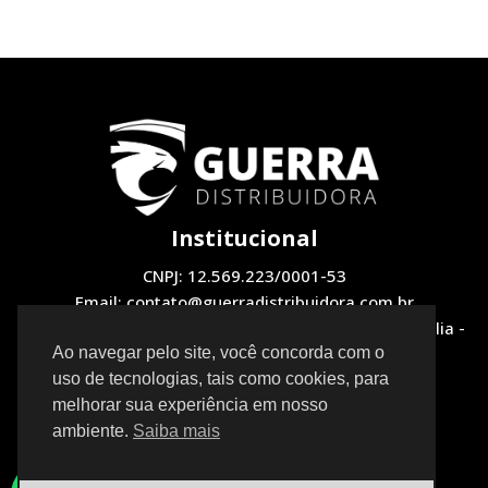
Institucional
CNPJ: 12.569.223/0001-53
Email: contato@guerradistribuidora.com.br
Endereço: QNH 1, LOTE 12 Loja 2 - Taguatinga, Brasília -
DF, 72130-510
Ao navegar pelo site, você concorda com o
uso de tecnologias, tais como cookies, para
Redes Sociais
melhorar sua experiência em nosso
ambiente.
Saiba mais