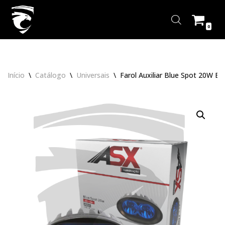
Pular
0
para
o
conteúdo
Início
\
Catálogo
\
Universais
\
Farol Auxiliar Blue Spot 20W Bi