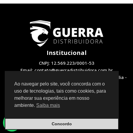
Institucional
CNPJ: 12.569.223/0001-53
Email: contato@guerradistribuidora.com.br
Endereço: QNH 1, LOTE 12 Loja 2 - Taguatinga, Brasília -
DF, 72130-510
Ao navegar pelo site, você concorda com o
uso de tecnologias, tais como cookies, para
Redes Sociais
melhorar sua experiência em nosso
ambiente.
Saiba mais
Concordo
Neve
| Movido a
WordPress