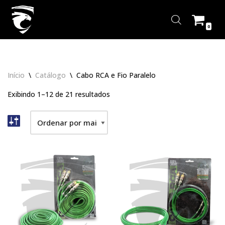
Pular
0
para
o
conteúdo
Início
\
Catálogo
\
Cabo RCA e Fio Paralelo
Exibindo 1–12 de 21 resultados