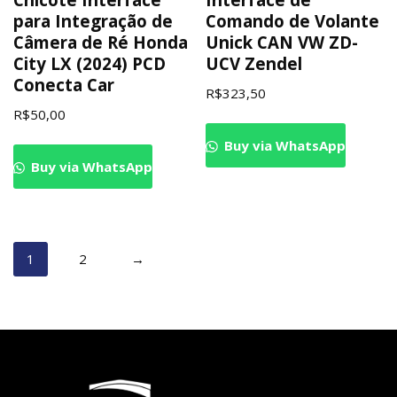
para Integração de
Comando de Volante
Câmera de Ré Honda
Unick CAN VW ZD-
City LX (2024) PCD
UCV Zendel
Conecta Car
R$
323,50
R$
50,00
Buy via WhatsApp
Buy via WhatsApp
1
2
→