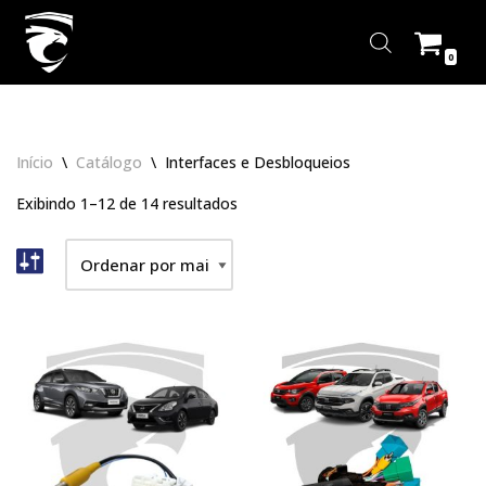
Pular
0
para
o
conteúdo
Início
\
Catálogo
\
Interfaces e Desbloqueios
Exibindo 1–12 de 14 resultados