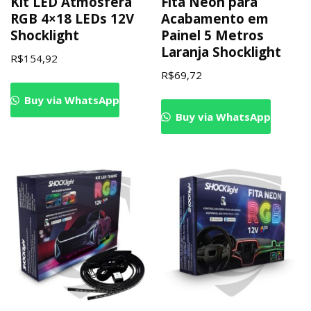
Kit LED Atmosfera
Fita Neon para
RGB 4×18 LEDs 12V
Acabamento em
Shocklight
Painel 5 Metros
Laranja Shocklight
R$
154,92
R$
69,72
Buy via WhatsApp
Buy via WhatsApp